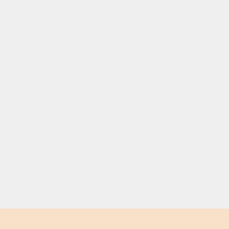
您好！歡迎來到發發發寶物託售網！ [
託售點數
] [
聯絡客服
]