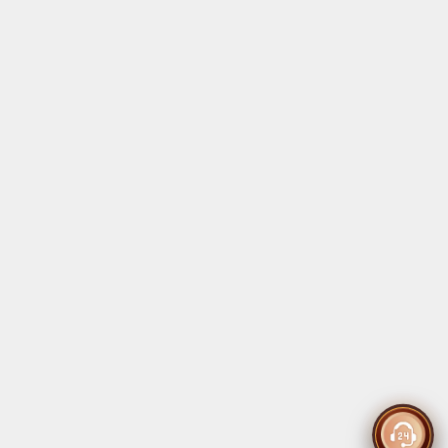
世界盃2022
娛樂城
體育博彩
娛樂城詐騙
最新公告
寶物託售
|
遊戲介紹
|
託售寶
九州娛樂城賭城交易