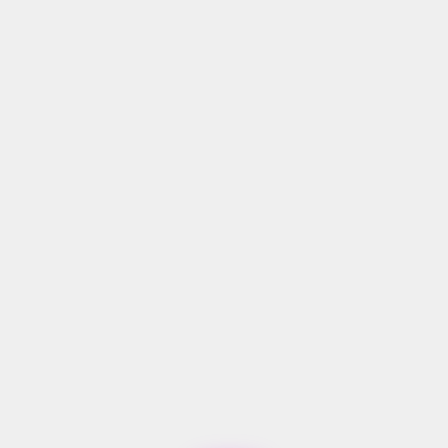
世界盃2022
娛樂城
體育博彩
娛樂城詐騙
最新公告
寶物託售
|
遊戲介紹
|
託售寶
九州娛樂城賭城交易